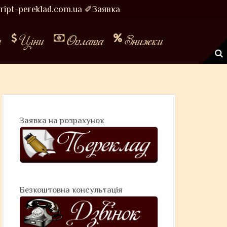
ipt-pereklad.com.ua
✐Заявка
и
Ціни
Оплата
Знижки
Заявка на розрахунок
Безкоштовна консультація