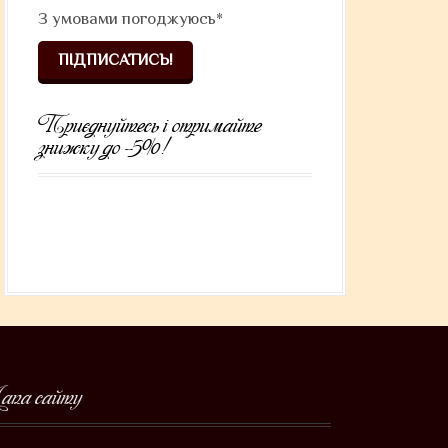
З умовами
погоджуюсь*
Приєднуйтесь і отримайте
знижку до -5%!
апа сайту