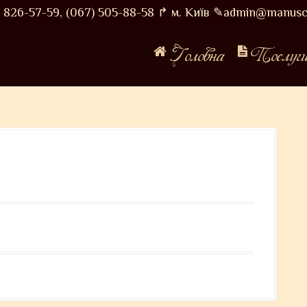
826-57-59,
(067) 505-88-58
↱ м. Київ
✎admin@manuscr
Головна
Послуг