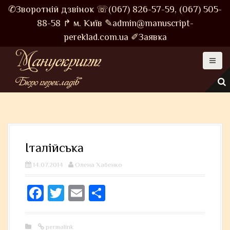
S
✆Зворотній дзвінок
☏(067) 826-57-59,
(067) 505-
k
88-58
↱ м. Київ
✎admin@manuscript-
i
pereklad.com.ua
✐Заявка
p
Манускрипт
t
o
Бюро перекладів
c
o
n
t
e
Італійська
n
t
14.07.2014
Олена Хабенко
Fa
T
E
S
ce
wi
m
ha
bo
tt
ail
re
permalink