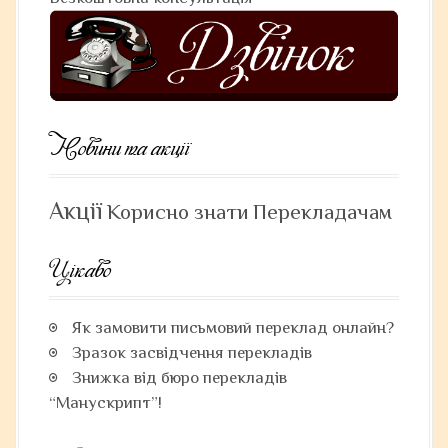
t
i
o
n
Новини та акції
Акції
Корисно знати
Перекладачам
Цікаво
Як замовити письмовий переклад онлайн?
Зразок засвідчення перекладів
Знижка від бюро перекладів
“Манускрипт”!