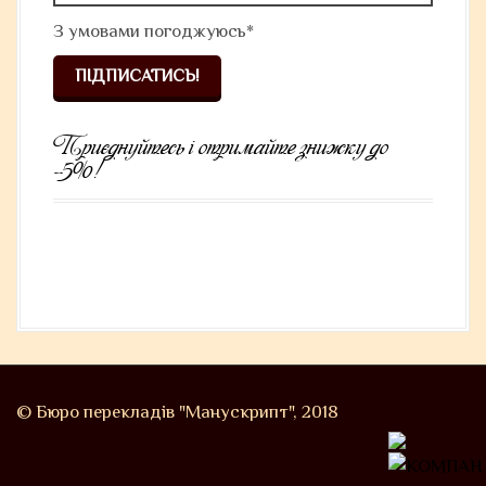
З умовами
погоджуюсь*
Приєднуйтесь і отримайте знижку до
-5%!
© Бюро перекладів "Манускрипт", 2018