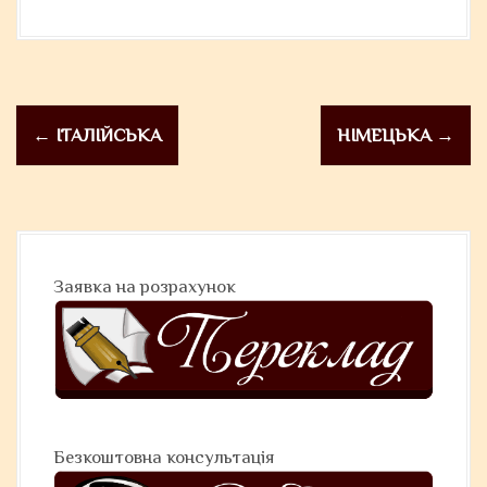
ok
er
P
←
ІТАЛІЙСЬКА
НІМЕЦЬКА
→
o
s
t
n
Заявка на розрахунок
a
v
i
g
a
Безкоштовна консультація