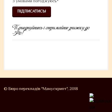
З умовами
погоджуюсь*
Приєднуйтесь і отримайте знижку до
-5%!
© Бюро перекладів "Манускрипт", 2018