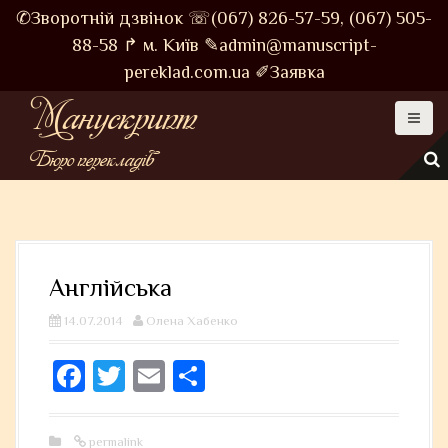
S
✆Зворотній дзвінок
☏(067) 826-57-59,
(067) 505-
k
88-58
↱ м. Київ
✎admin@manuscript-
i
pereklad.com.ua
✐Заявка
p
Манускрипт
t
o
Бюро перекладів
c
o
n
t
e
Англійська
n
t
14.07.2014
Олена Хабенко
Fa
T
E
S
ce
wi
m
ha
bo
tt
ail
re
permalink