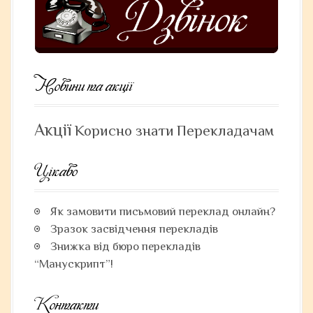
t
i
o
n
Новини та акції
Акції
Корисно знати
Перекладачам
Цікаво
Як замовити письмовий переклад онлайн?
Зразок засвідчення перекладів
Знижка від бюро перекладів
“Манускрипт”!
Контакти