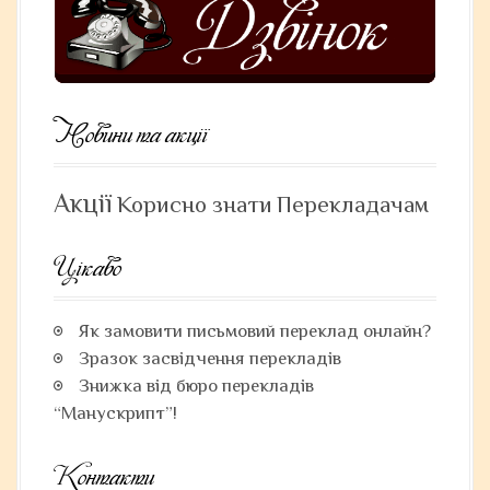
t
i
o
n
Новини та акції
Акції
Корисно знати
Перекладачам
Цікаво
Як замовити письмовий переклад онлайн?
Зразок засвідчення перекладів
Знижка від бюро перекладів
“Манускрипт”!
Контакти