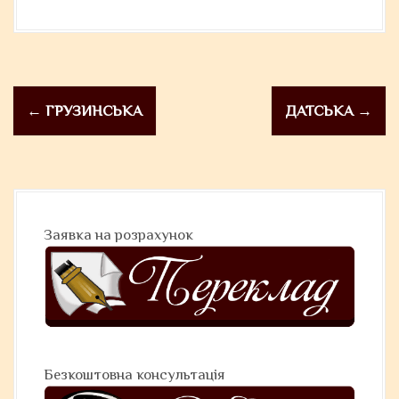
ok
er
P
←
ГРУЗИНСЬКА
ДАТСЬКА
→
o
s
t
n
Заявка на розрахунок
a
v
i
g
a
Безкоштовна консультація