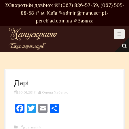
S
✆Зворотній дзвінок
☏(067) 826-57-59,
(067) 505-
k
88-58
↱ м. Київ
✎admin@manuscript-
i
pereklad.com.ua
✐Заявка
p
Манускрипт
t
o
Бюро перекладів
c
o
n
t
e
Дарі
n
t
20.01.2017
Олена Хабенко
Fa
T
E
S
ce
wi
m
ha
bo
tt
ail
re
permalink