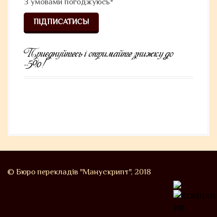
З умовами
погоджуюсь*
Приєднуйтесь і отримайте знижку до
-5%!
© Бюро перекладів "Манускрипт", 2018