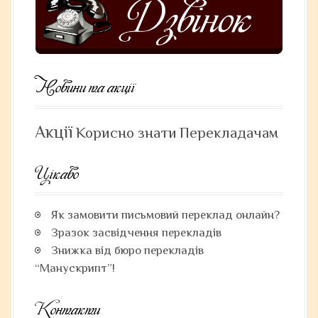
t
i
o
n
Новини та акції
Акції
Корисно знати
Перекладачам
Цікаво
Як замовити письмовий переклад онлайн?
Зразок засвідчення перекладів
Знижка від бюро перекладів
“Манускрипт”!
Контакти