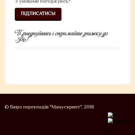
З умовами
погоджуюсь*
Приєднуйтесь і отримайте знижку до
-5%!
© Бюро перекладів "Манускрипт", 2018