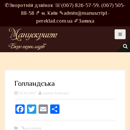
S
✆Зворотній дзвінок
☏(067) 826-57-59,
(067) 505-
k
88-58
↱ м. Київ
✎admin@manuscript-
i
pereklad.com.ua
✐Заявка
p
Манускрипт
t
o
Бюро перекладів
c
o
n
t
e
Голландська
n
t
20.01.2017
Олена Хабенко
Fa
T
E
S
ce
wi
m
ha
bo
tt
ail
re
permalink