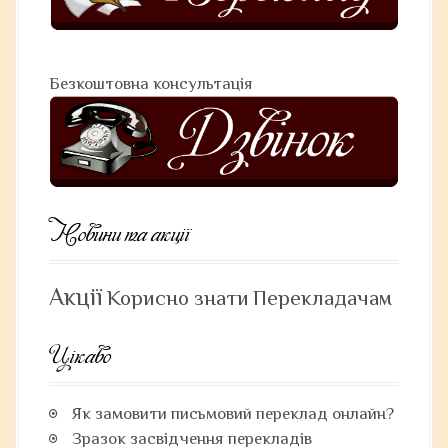
i
g
a
Безкоштовна консультація
t
i
o
n
Новини та акції
Акції
Корисно знати
Перекладачам
Цікаво
Як замовити письмовий переклад онлайн?
Зразок засвідчення перекладів