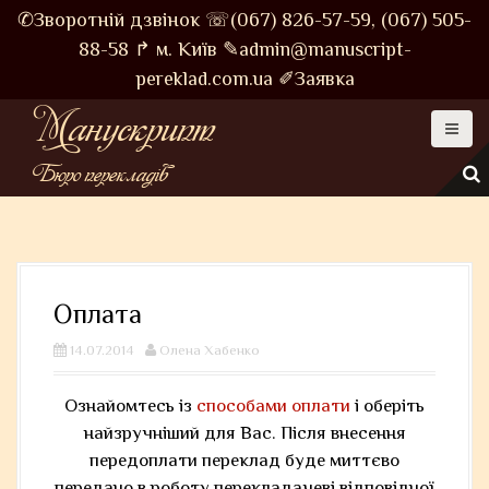
S
✆Зворотній дзвінок
☏(067) 826-57-59,
(067) 505-
k
88-58
↱ м. Київ
✎admin@manuscript-
i
pereklad.com.ua
✐Заявка
p
Манускрипт
t
o
Бюро перекладів
c
o
n
t
e
Оплата
n
t
14.07.2014
Олена Хабенко
Ознайомтесь із
способами оплати
і оберіть
найзручніший для Вас. Після внесення
передоплати переклад буде миттєво
передано в роботу перекладачеві відповідної