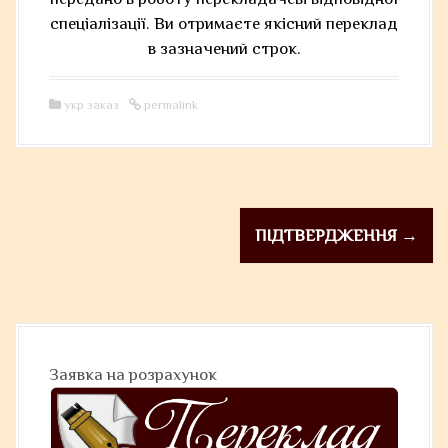
спеціалізації. Ви отримаєте якісний переклад
в зазначений строк.
укр заказ
permalink
P
ПІДТВЕРДЖЕННЯ
→
o
s
t
n
Заявка на розрахунок
a
v