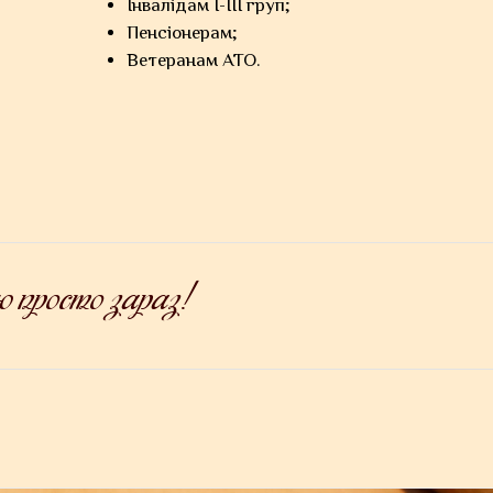
Інвалідам І-ІІІ груп;
Пенсіонерам;
Ветеранам АТО.
 просто зараз!