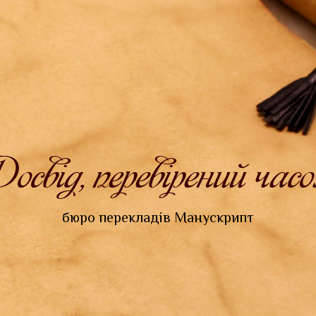
освід, перевірений час
бюро перекладів Манускрипт