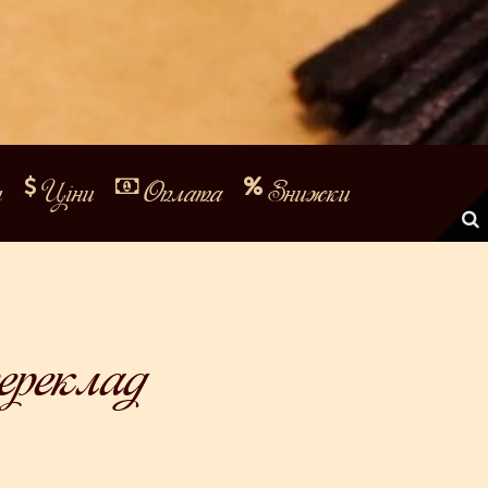
и
Ціни
Оплата
Знижки
ереклад