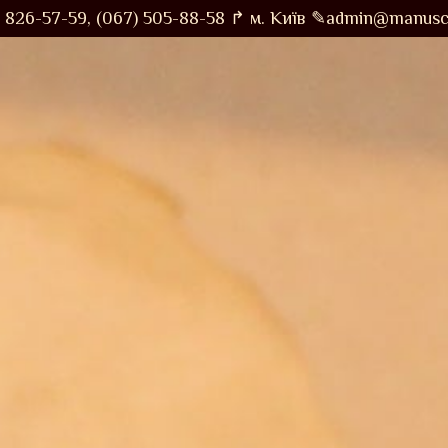
826-57-59,
(067) 505-88-58
↱ м. Київ
✎admin@manuscr