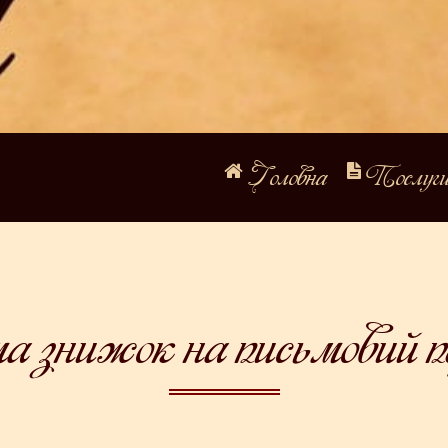
Головна
Послуг
а знижок на письмовий п