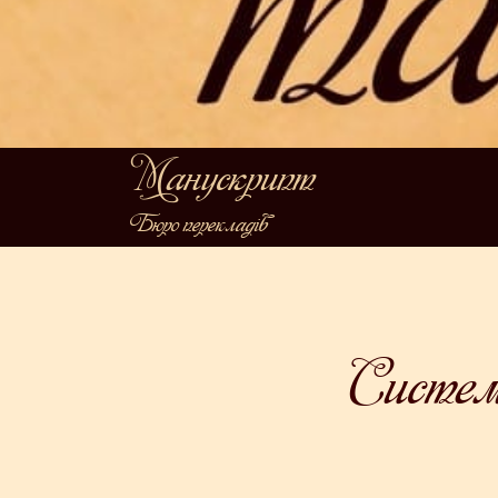
Манускрипт
Бюро перекладів
Систем