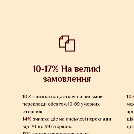
10-17% На великі
замовлення
10%
-знижка надається на письмові
10
переклади обсягом 10-69 умовних
мож
.
сторінок.
пр
14%
-знижка діє на письмові переклади
дія
від 70 до 99 сторінок.
до
1
7%
-знижка пропонується на