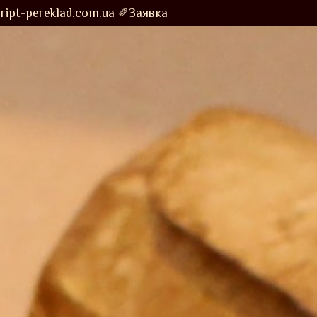
ipt-pereklad.com.ua
✐Заявка