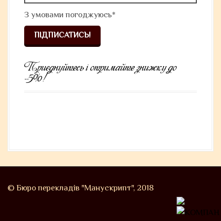
З умовами
погоджуюсь*
Приєднуйтесь і отримайте знижку до
-5%!
© Бюро перекладів "Манускрипт", 2018