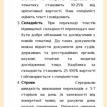
тематику становить 10-25% від
орієнтовної вартості. Наш спеціаліст
оцінить текст і повідомить
Складність
: При перекладі текстів
підвищеної складності перекладач має
бути добре обізнаний та досвідчений у
повній тематиці. До таких документів
можна віднести документи для судів,
державних та реєстраційних органів,
наукові, технічні та медичні
дослідження, тощо. Надбавка за
складність становить 25-100% вартості
і обговорюється з спеціалістом.
Строки
: Середньою
швидкість виконання перекладів є 3-7
сторінок на день (в залежності від
конкретної мови), не рахуючи день
подачі замовлення. Переклад швидше