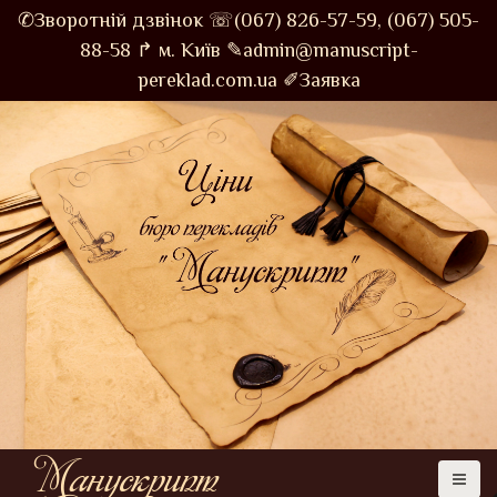
S
✆Зворотній дзвінок
☏(067) 826-57-59,
(067) 505-
k
88-58
↱ м. Київ
✎admin@manuscript-
i
pereklad.com.ua
✐Заявка
p
t
o
c
o
n
t
e
n
t
Манускрипт