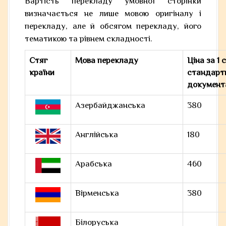
Вартість перекладу умовної сторінки
визначається не лише мовою оригіналу і
перекладу, але й обсягом перекладу, його
тематикою та рівнем складності.
Стяг
Мова перекладу
Ціна за 1 с
країни
стандарт
документ
Азербайджанська
380
Англійська
180
Арабська
460
Вірменська
380
Білоруська